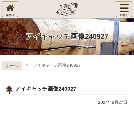
コ
サ
ン
イ
ホ
テ
ト
㈱Ｆ
ー
ン
メ
ム
ツ
ニ
へ
本
ＯＲ
アイキャッチ画像240927
ュ
文
ー
へ
ＥＳ
を
ス
開
キ
Ｔ Ｃ
く
アイキャッチ画像240927
ホーム
ッ
プ
ＯＬ
ＬＥ
アイキャッチ画像240927
ＧＥ
2024年9月27日
コ
ペ
ン
ー