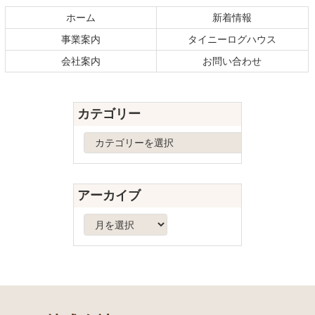
テ
ジ
ホーム
新着情報
ン
の
事業案内
タイニーログハウス
ツ
先
本
頭
会社案内
お問い合わせ
文
へ
の
戻
先
る
カテゴリー
頭
へ
カ
戻
テ
る
ゴ
リ
アーカイブ
ー
ア
ー
カ
イ
ブ