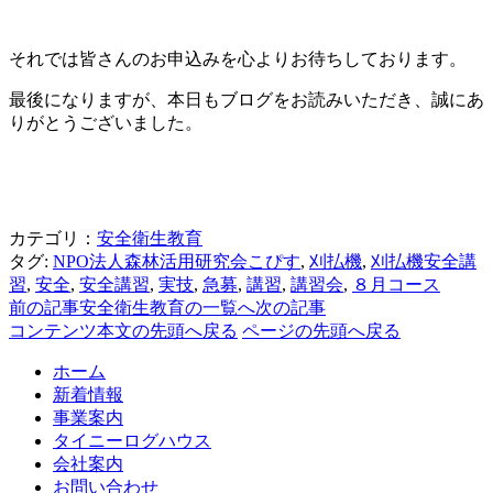
それでは皆さんのお申込みを心よりお待ちしております。
最後になりますが、本日もブログをお読みいただき、誠にあ
りがとうございました。
カテゴリ：
安全衛生教育
タグ:
NPO法人森林活用研究会こぴす
,
刈払機
,
刈払機安全講
習
,
安全
,
安全講習
,
実技
,
急募
,
講習
,
講習会
,
８月コース
前の記事
安全衛生教育の一覧へ
次の記事
コンテンツ本文の先頭へ戻る
ページの先頭へ戻る
ホーム
新着情報
事業案内
タイニーログハウス
会社案内
お問い合わせ