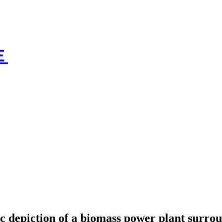
Ｅ
c depiction of a biomass power plant surrou