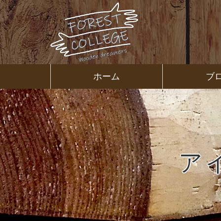
コ
ン
テ
ン
ツ
本
文
㈱ＦＯＲ
ホーム
ブ
へ
ス
ＥＳＴ Ｃ
キ
ッ
プ
ＯＬＬＥ
ＧＥ
ア