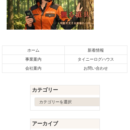
コ
ペ
ン
ー
テ
ジ
ホーム
新着情報
ン
の
事業案内
タイニーログハウス
ツ
先
本
頭
会社案内
お問い合わせ
文
へ
の
戻
先
る
カテゴリー
頭
へ
カ
戻
テ
る
ゴ
リ
アーカイブ
ー