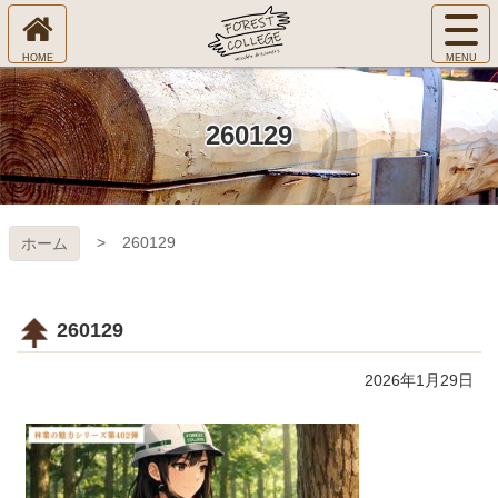
コ
サ
ン
イ
ホ
テ
ト
㈱Ｆ
ー
ン
メ
ム
ツ
ニ
へ
本
ＯＲ
260129
ュ
文
ー
へ
ＥＳ
を
ス
開
キ
Ｔ Ｃ
く
260129
ホーム
ッ
プ
ＯＬ
ＬＥ
260129
ＧＥ
2026年1月29日