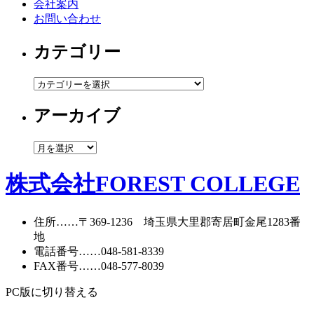
会社案内
お問い合わせ
カテゴリー
カ
テ
アーカイブ
ゴ
リ
ー
ア
ー
カ
株式会社FOREST COLLEGE
イ
ブ
住所
……〒369-1236 埼玉県大里郡寄居町
金尾1283番
地
電話番号
……
048-581-8339
FAX番号
……048-577-8039
PC版に切り替える