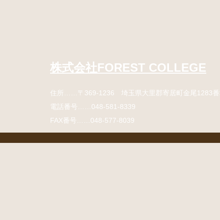
コ
ペ
ン
ー
テ
ジ
ン
の
ツ
先
本
頭
株式会社FOREST COLLEGE
文
へ
の
戻
住所
……〒369-1236 埼玉県大里郡寄居町
金尾1283
先
る
頭
電話番号
……
048-581-8339
へ
FAX番号
……048-577-8039
戻
る
コ
ペ
ン
ー
テ
ジ
ン
の
ツ
先
本
頭
文
へ
の
戻