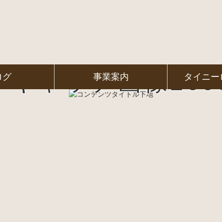
イキャッチ画像2605
ログ
事業案内
タイニー