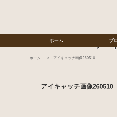
コ
ン
テ
ン
ツ
本
文
㈱ＦＯＲ
ア
ホーム
ブ
へ
ス
ＥＳＴ Ｃ
キ
ッ
アイキャッチ画像260510
ホーム
プ
ＯＬＬＥ
ＧＥ
アイキャッチ画像260510