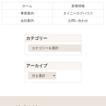
テ
ジ
ホーム
新着情報
ン
の
事業案内
タイニーログハウス
ツ
先
本
頭
会社案内
お問い合わせ
文
へ
の
戻
先
る
カテゴリー
頭
へ
カ
戻
テ
る
ゴ
リ
アーカイブ
ー
ア
ー
カ
イ
ブ