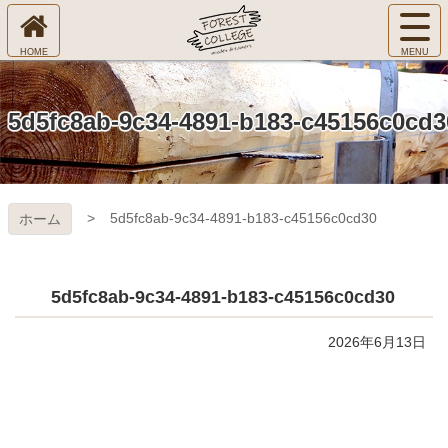
コ
サ
ン
イ
ホ
テ
ト
㈱Ｆ
ー
ン
メ
ム
ツ
ニ
へ
本
ＯＲ
5d5fc8ab-9c34-4891-b183-c45156c0cd3
ュ
文
ー
へ
ＥＳ
を
ス
開
キ
Ｔ Ｃ
く
5d5fc8ab-9c34-4891-b183-c45156c0cd30
ホーム
ッ
プ
ＯＬ
ＬＥ
5d5fc8ab-9c34-4891-b183-c45156c0cd30
ＧＥ
2026年6月13日
コ
ペ
ン
ー