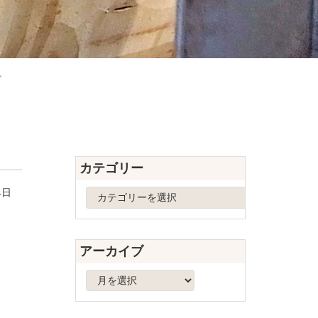
説
カテゴリー
4日
カ
テ
ゴ
リ
アーカイブ
ー
ア
ー
カ