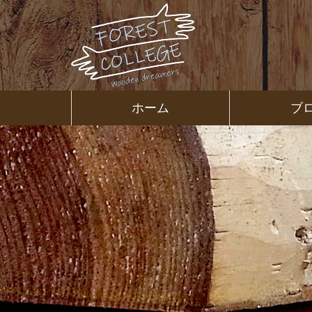
コ
ン
テ
ン
ツ
本
文
㈱ＦＯＲ
ホーム
ブ
へ
ス
ＥＳＴ Ｃ
キ
ッ
プ
ＯＬＬＥ
ＧＥ