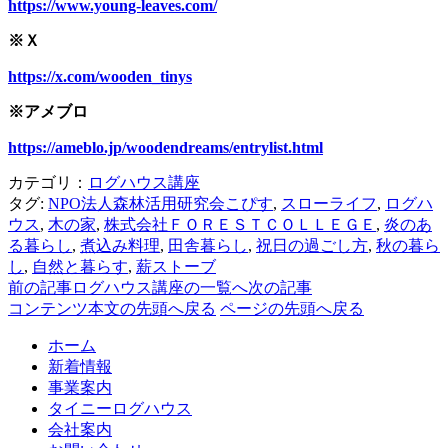
https://www.young-leaves.com/
※Ｘ
https://x.com/wooden_tinys
※アメブロ
https://ameblo.jp/woodendreams/entrylist.html
カテゴリ：
ログハウス講座
タグ:
NPO法人森林活用研究会こぴす
,
スローライフ
,
ログハ
ウス
,
木の家
,
株式会社ＦＯＲＥＳＴＣＯＬＬＥＧＥ
,
炎のあ
る暮らし
,
煮込み料理
,
田舎暮らし
,
祝日の過ごし方
,
秋の暮ら
し
,
自然と暮らす
,
薪ストーブ
前の記事
ログハウス講座の一覧へ
次の記事
コンテンツ本文の先頭へ戻る
ページの先頭へ戻る
ホーム
新着情報
事業案内
タイニーログハウス
会社案内