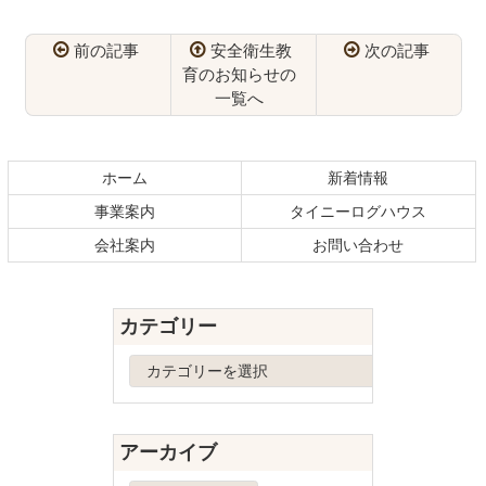
前の記事
安全衛生教
次の記事
育のお知らせの
一覧へ
コ
ペ
ン
ー
テ
ジ
ホーム
新着情報
ン
の
事業案内
タイニーログハウス
ツ
先
本
頭
会社案内
お問い合わせ
文
へ
の
戻
先
る
カテゴリー
頭
へ
カ
戻
テ
る
ゴ
リ
アーカイブ
ー