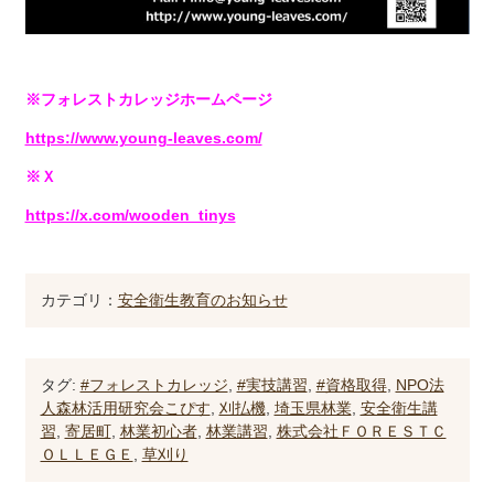
※フォレストカレッジホームページ
https://www.young-leaves.com/
※Ｘ
https://x.com/wooden_tinys
カテゴリ：
安全衛生教育のお知らせ
タグ:
#フォレストカレッジ
,
#実技講習
,
#資格取得
,
NPO法
人森林活用研究会こぴす
,
刈払機
,
埼玉県林業
,
安全衛生講
習
,
寄居町
,
林業初心者
,
林業講習
,
株式会社ＦＯＲＥＳＴＣ
ＯＬＬＥＧＥ
,
草刈り