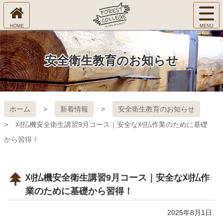
コ
サ
ン
イ
ホ
テ
ト
㈱Ｆ
ー
ン
メ
ム
ツ
ニ
へ
本
ＯＲ
安全衛生教育のお知らせ
ュ
文
ー
へ
ＥＳ
を
ス
開
キ
Ｔ Ｃ
く
ホーム
新着情報
安全衛生教育のお知らせ
ッ
プ
ＯＬ
刈払機安全衛生講習9月コース｜安全な刈払作業のために基礎
から習得！
ＬＥ
ＧＥ
刈払機安全衛生講習9月コース｜安全な刈払作
業のために基礎から習得！
2025年8月1日