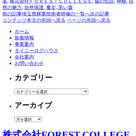
業
,
株式会社ＦＯＲＥＳＴＣＯＬＬＥＧＥ
,
森の伝説
,
神秘
,
自
然の魅力
,
自然保護
,
魔女
,
黒い森
前の記事
埼玉県林業技術者研修の一覧へ
次の記事
コンテンツ本文の先頭へ戻る
ページの先頭へ戻る
ホーム
新着情報
事業案内
タイニーログハウス
会社案内
お問い合わせ
カテゴリー
カ
テ
アーカイブ
ゴ
リ
ー
ア
ー
カ
株式会社FOREST COLLEGE