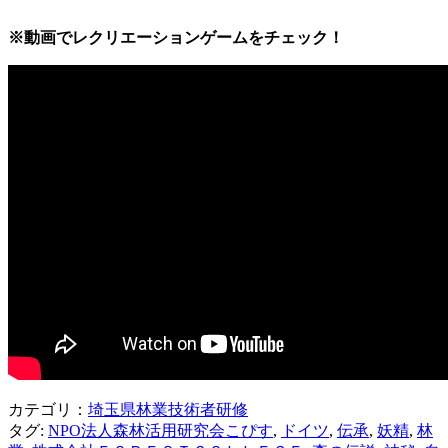
※動画でレクリエーションゲームをチェック！
カテゴリ：
埼玉県林業技術者研修
タグ:
NPO法人森林活用研究会こぴす
,
ドイツ
,
伝承
,
妖精
,
林