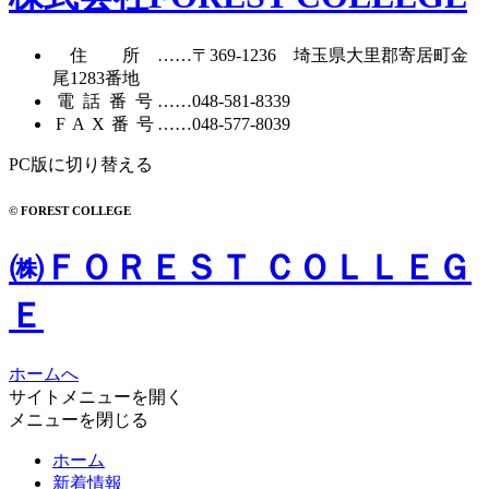
イ
ブ
住所
……〒369-1236 埼玉県大里郡寄居町
金
尾1283番地
電話番号
……
048-581-8339
FAX番号
……048-577-8039
PC版に切り替える
© FOREST COLLEGE
㈱ＦＯＲＥＳＴ ＣＯＬＬＥＧ
Ｅ
ホームへ
サイトメニューを開く
メニューを閉じる
ホーム
新着情報