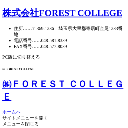
株式会社FOREST COLLEGE
住所
……〒369-1236 埼玉県大里郡寄居町
金尾1283番
地
電話番号
……
048-581-8339
FAX番号
……048-577-8039
PC版に切り替える
© FOREST COLLEGE
㈱ＦＯＲＥＳＴ ＣＯＬＬＥＧ
Ｅ
ホームへ
サイトメニューを開く
メニューを閉じる