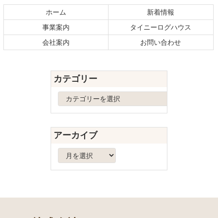
テ
ジ
ホーム
新着情報
ン
の
事業案内
タイニーログハウス
ツ
先
本
頭
会社案内
お問い合わせ
文
へ
の
戻
先
る
カテゴリー
頭
へ
カ
戻
テ
る
ゴ
リ
アーカイブ
ー
ア
ー
カ
イ
ブ