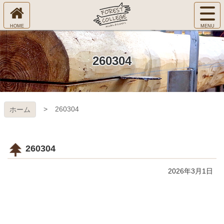
コ
サ
ン
イ
ホ
テ
ト
㈱Ｆ
ー
ン
メ
ム
ツ
ニ
へ
本
ＯＲ
260304
ュ
文
ー
へ
ＥＳ
を
ス
開
キ
Ｔ Ｃ
く
260304
ホーム
ッ
プ
ＯＬ
ＬＥ
260304
ＧＥ
2026年3月1日
コ
ペ
ン
ー