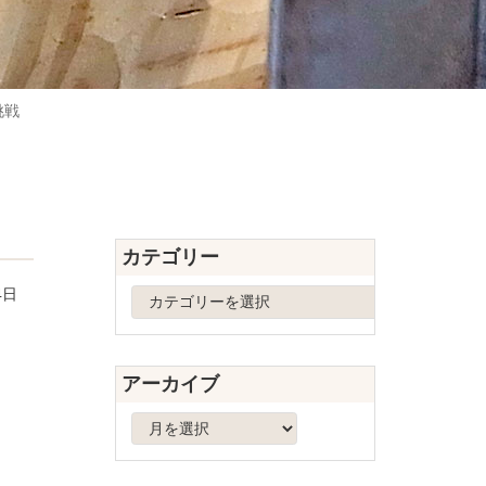
挑戦
カテゴリー
4日
カ
テ
ゴ
リ
アーカイブ
ー
ア
ー
カ