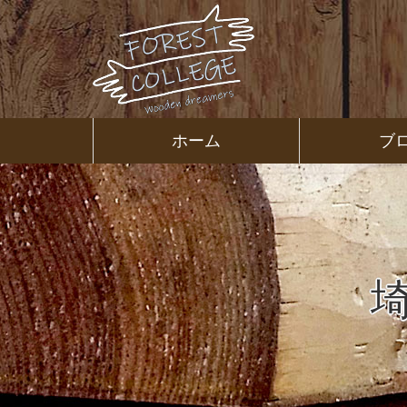
コ
ン
テ
ン
ツ
本
文
㈱ＦＯＲ
ホーム
ブ
へ
ス
ＥＳＴ Ｃ
キ
ッ
プ
ＯＬＬＥ
ＧＥ