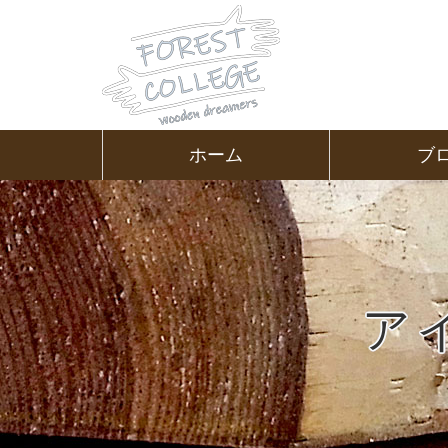
コ
ン
テ
ン
ツ
本
文
㈱ＦＯＲ
ホーム
ブ
へ
ス
ＥＳＴ Ｃ
キ
ッ
プ
ＯＬＬＥ
ＧＥ
ア