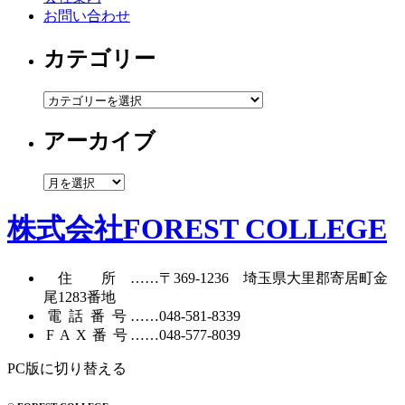
お問い合わせ
カテゴリー
カ
テ
アーカイブ
ゴ
リ
ー
ア
ー
カ
株式会社FOREST COLLEGE
イ
ブ
住所
……〒369-1236 埼玉県大里郡寄居町
金
尾1283番地
電話番号
……
048-581-8339
FAX番号
……048-577-8039
PC版に切り替える