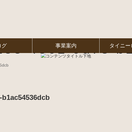
153-4861-9d78-b
ログ
事業案内
タイニー
6dcb
8-b1ac54536dcb