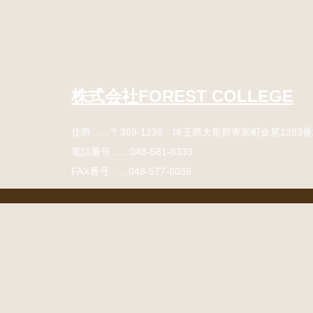
コ
ペ
ン
ー
テ
ジ
ン
の
ツ
先
本
頭
株式会社FOREST COLLEGE
文
へ
の
戻
住所
……〒369-1236 埼玉県大里郡寄居町
金尾1283
先
る
頭
電話番号
……
048-581-8339
へ
FAX番号
……048-577-8039
戻
る
コ
ペ
ン
ー
テ
ジ
ン
の
ツ
先
本
頭
文
へ
の
戻