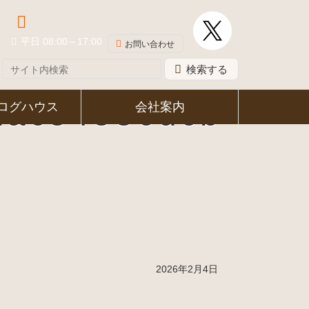
048-581-8339
平日 08:00～17:00
お問い合わせ
検索する
1ac54536dcb
ログハウス
会社案内
2026年2月4日