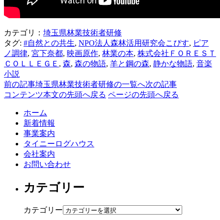
カテゴリ：
埼玉県林業技術者研修
タグ:
#自然との共生
,
NPO法人森林活用研究会こぴす
,
ピア
ノ調律
,
宮下奈都
,
映画原作
,
林業の本
,
株式会社ＦＯＲＥＳＴ
ＣＯＬＬＥＧＥ
,
森
,
森の物語
,
羊と鋼の森
,
静かな物語
,
音楽
小説
前の記事
埼玉県林業技術者研修の一覧へ
次の記事
コンテンツ本文の先頭へ戻る
ページの先頭へ戻る
ホーム
新着情報
事業案内
タイニーログハウス
会社案内
お問い合わせ
カテゴリー
カテゴリー