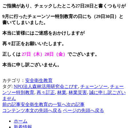
ご指摘があり、チェックしたところ27日28日と書くつもりが
9月に行ったチェーンソー特別教育の日にち（
29日30日）と
書いてしまいました。
本当に皆様にはご迷惑をおかけしますが
再々訂正をお願いいたします。
正しくは
27日（木）28日（金）
でございます。
本当に申し訳ございません。
カテゴリ：
安全衛生教育
タグ:
NPO法人森林活用研究会こぴす
,
チェーンソー
,
チェー
ンソー特別教育
,
再々訂正
,
林業
,
林業災害
,
誠に申し訳ござい
ません
前の記事
安全衛生教育の一覧へ
次の記事
コンテンツ本文の先頭へ戻る
ページの先頭へ戻る
ホーム
新着情報