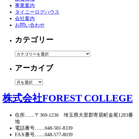
事業案内
タイニーログハウス
会社案内
お問い合わせ
カテゴリー
カ
テ
アーカイブ
ゴ
リ
ー
ア
ー
カ
株式会社FOREST COLLEGE
イ
ブ
住所
……〒369-1236 埼玉県大里郡寄居町
金尾1283番
地
電話番号
……
048-581-8339
FAX番号
……048-577-8039