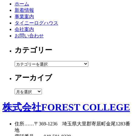
ホーム
新着情報
事業案内
タイニーログハウス
会社案内
お問い合わせ
カテゴリー
カ
テ
アーカイブ
ゴ
リ
ー
ア
ー
カ
株式会社FOREST COLLEGE
イ
ブ
住所
……〒369-1236 埼玉県大里郡寄居町
金尾1283番
地