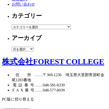
お問い合わせ
カテゴリー
カ
テ
アーカイブ
ゴ
リ
ー
ア
ー
カ
株式会社FOREST COLLEGE
イ
ブ
住所
……〒369-1236 埼玉県大里郡寄居町
金
尾1283番地
電話番号
……
048-581-8339
FAX番号
……048-577-8039
PC版に切り替える