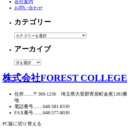
会社案内
お問い合わせ
カテゴリー
カ
テ
アーカイブ
ゴ
リ
ー
ア
ー
カ
株式会社FOREST COLLEGE
イ
ブ
住所
……〒369-1236 埼玉県大里郡寄居町
金尾1283番
地
電話番号
……
048-581-8339
FAX番号
……048-577-8039
PC版に切り替える