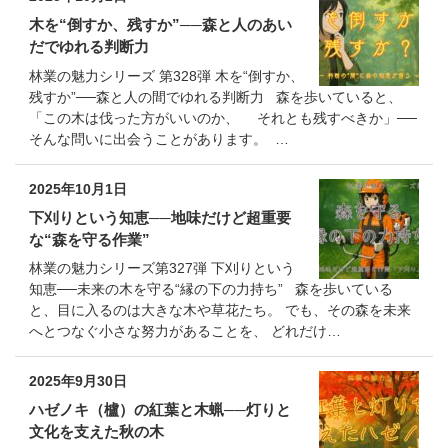
木を“倒すか、残すか”──森と人のあい
だでゆれる判断力
林業の魅力シリーズ 第328弾 木を“倒すか、
残すか”──森と人の間でゆれる判断力 森を歩いていると、
「この木は伐った方がいいのか、 それとも残すべきか」──
そんな問いに出会うことがあります。 …
2025年10月1日
下刈りという知恵──地味だけど超重要
な“森を守る作業”
林業の魅力シリーズ第327弾 下刈りという
知恵──未来の木を守る“縁の下の力持ち” 森を歩いている
と、目に入るのは大きな木や草花たち。 でも、その森を未来
へとつなぐ小さな努力があることを、 どれだけ…
2025年9月30日
ハゼノキ（櫨）の紅葉と木蝋──灯りと
文化を支えた秋の木