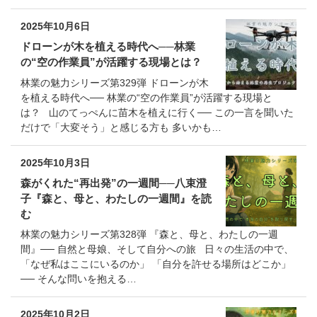
2025年10月6日
ドローンが木を植える時代へ──林業
の“空の作業員”が活躍する現場とは？
林業の魅力シリーズ第329弾 ドローンが木
を植える時代へ── 林業の“空の作業員”が活躍する現場と
は？ 山のてっぺんに苗木を植えに行く── この一言を聞いた
だけで「大変そう」と感じる方も 多いかも…
2025年10月3日
森がくれた“再出発”の一週間──八束澄
子『森と、母と、わたしの一週間』を読
む
林業の魅力シリーズ第328弾 『森と、母と、わたしの一週
間』── 自然と母娘、そして自分への旅 日々の生活の中で、
「なぜ私はここにいるのか」 「自分を許せる場所はどこか」
── そんな問いを抱える…
2025年10月2日