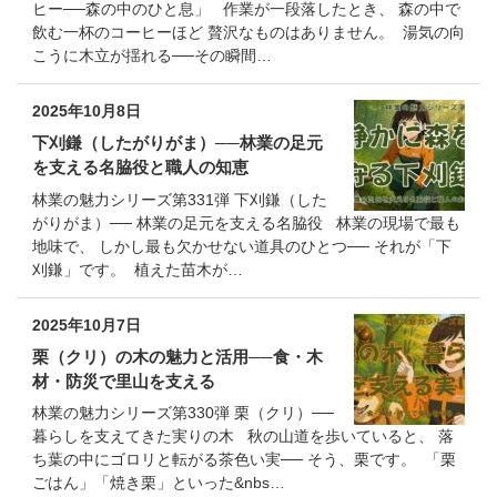
ヒー──森の中のひと息」 作業が一段落したとき、 森の中で
飲む一杯のコーヒーほど 贅沢なものはありません。 湯気の向
こうに木立が揺れる──その瞬間…
2025年10月8日
下刈鎌（したがりがま）──林業の足元
を支える名脇役と職人の知恵
林業の魅力シリーズ第331弾 下刈鎌（した
がりがま）── 林業の足元を支える名脇役 林業の現場で最も
地味で、 しかし最も欠かせない道具のひとつ── それが「下
刈鎌」です。 植えた苗木が…
2025年10月7日
栗（クリ）の木の魅力と活用──食・木
材・防災で里山を支える
林業の魅力シリーズ第330弾 栗（クリ）──
暮らしを支えてきた実りの木 秋の山道を歩いていると、 落
ち葉の中にゴロリと転がる茶色い実── そう、栗です。 「栗
ごはん」「焼き栗」といった&nbs…