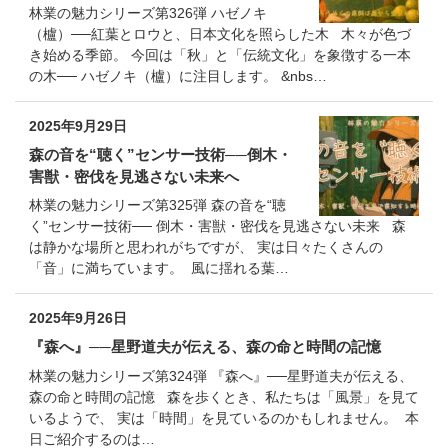
林業の魅力シリーズ第326弾 ハゼノキ
（櫨）──紅葉とロウと、日本文化を照らした木 木々が色づ
き始める季節。 今回は「秋」と「伝統文化」を象徴する一本
の木── ハゼノキ（櫨）に注目します。 &nbs…
2025年9月29日
森の音を“聴く”センサー技術──倒木・
害獣・密伐を見逃さない未来へ
林業の魅力シリーズ第325弾 森の音を“聴
く”センサー技術── 倒木・害獣・密伐を見逃さない未来 森
は静かな場所と思われがちですが、 実は日々たくさんの
「音」に満ちています。 風に揺れる葉…
2025年9月26日
『森へ』──星野道夫が伝える、森の命と時間の記憶
林業の魅力シリーズ第324弾 『森へ』──星野道夫が伝える、
森の命と時間の記憶 森を歩くとき、私たちは「風景」を見て
いるようで、 実は「時間」を見ているのかもしれません。 本
日ご紹介するのは…