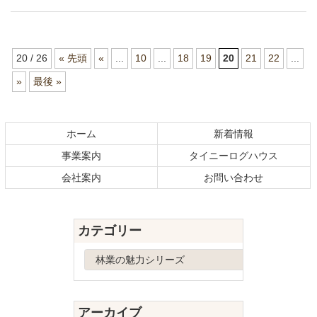
20 / 26
« 先頭
«
...
10
...
18
19
20
21
22
...
»
最後 »
コ
ペ
ン
ー
テ
ジ
ホーム
新着情報
ン
の
事業案内
タイニーログハウス
ツ
先
本
頭
会社案内
お問い合わせ
文
へ
の
戻
先
る
カテゴリー
頭
へ
カ
戻
テ
る
ゴ
リ
アーカイブ
ー