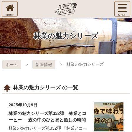
コ
サ
ン
イ
ホ
テ
ト
㈱Ｆ
ー
ン
メ
ム
ツ
ニ
へ
本
ＯＲ
林業の魅力シリーズ
ュ
文
ー
へ
ＥＳ
を
ス
開
キ
Ｔ Ｃ
く
林業の魅力シリーズ
ホーム
新着情報
ッ
プ
ＯＬ
ＬＥ
林業の魅力シリーズ の一覧
ＧＥ
2025年10月9日
林業の魅力シリーズ第332弾 林業とコ
ーヒー──森の中のひと息と癒しの時間
林業の魅力シリーズ第332弾 「林業とコー