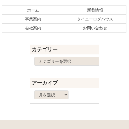
ン
ー
テ
ジ
ホーム
新着情報
ン
の
事業案内
タイニーログハウス
ツ
先
本
頭
会社案内
お問い合わせ
文
へ
の
戻
先
る
カテゴリー
頭
へ
カ
戻
テ
る
ゴ
リ
アーカイブ
ー
ア
ー
カ
イ
ブ