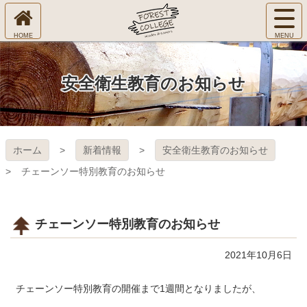
コ
サ
ン
イ
ホ
テ
ト
㈱Ｆ
ー
ン
メ
ム
ツ
ニ
へ
本
ＯＲ
安全衛生教育のお知らせ
ュ
文
ー
へ
ＥＳ
を
ス
開
キ
Ｔ Ｃ
く
ホーム
新着情報
安全衛生教育のお知らせ
ッ
プ
ＯＬ
チェーンソー特別教育のお知らせ
ＬＥ
チェーンソー特別教育のお知らせ
ＧＥ
2021年10月6日
チェーンソー特別教育の開催まで1週間となりましたが、