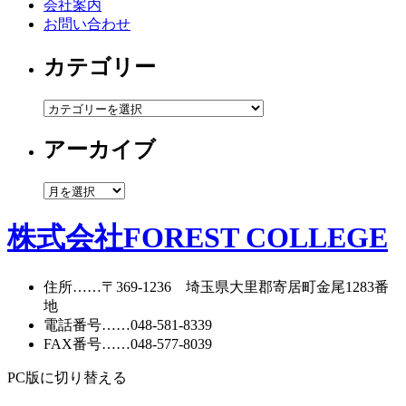
会社案内
お問い合わせ
カテゴリー
カ
テ
アーカイブ
ゴ
リ
ー
ア
ー
カ
株式会社FOREST COLLEGE
イ
ブ
住所
……〒369-1236 埼玉県大里郡寄居町
金尾1283番
地
電話番号
……
048-581-8339
FAX番号
……048-577-8039
PC版に切り替える