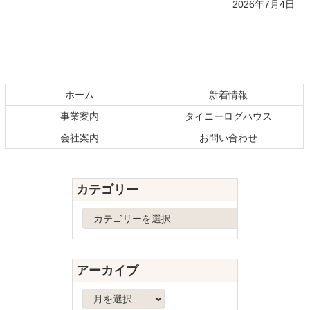
2026年7月4日
コ
ペ
ン
ー
テ
ジ
ホーム
新着情報
ン
の
事業案内
タイニーログハウス
ツ
先
本
頭
会社案内
お問い合わせ
文
へ
の
戻
先
る
カテゴリー
頭
へ
カ
戻
テ
る
ゴ
リ
アーカイブ
ー
ア
ー