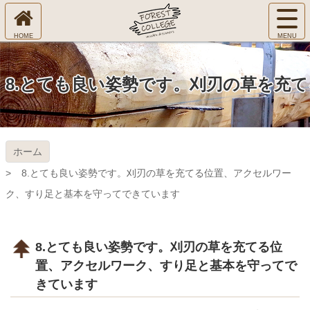
コ
サ
ン
イ
ホ
テ
ト
㈱Ｆ
ー
ン
メ
ム
ツ
ニ
へ
本
ＯＲ
8.とても良い姿勢です。刈刃の草を充
ュ
文
ー
へ
ＥＳ
を
ス
開
キ
Ｔ Ｃ
く
ホーム
ッ
プ
ＯＬ
8.とても良い姿勢です。刈刃の草を充てる位置、アクセルワー
ク、すり足と基本を守ってできています
ＬＥ
ＧＥ
8.とても良い姿勢です。刈刃の草を充てる位
置、アクセルワーク、すり足と基本を守ってで
きています