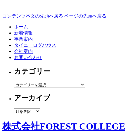
コンテンツ本文の先頭へ戻る
ページの先頭へ戻る
ホーム
新着情報
事業案内
タイニーログハウス
会社案内
お問い合わせ
カテゴリー
カ
テ
アーカイブ
ゴ
リ
ー
ア
ー
カ
株式会社FOREST COLLEGE
イ