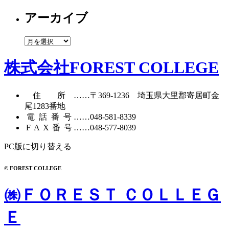
テ
アーカイブ
ゴ
リ
ー
ア
ー
カ
株式会社FOREST COLLEGE
イ
ブ
住所
……〒369-1236 埼玉県大里郡寄居町
金
尾1283番地
電話番号
……
048-581-8339
FAX番号
……048-577-8039
PC版に切り替える
© FOREST COLLEGE
㈱ＦＯＲＥＳＴ ＣＯＬＬＥＧ
Ｅ