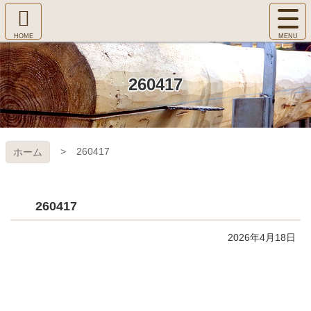
コ
サ
ン
イ
ホ
テ
ト
㈱Ｆ
ー
ン
メ
ム
ツ
ニ
へ
本
ＯＲ
260417
ュ
文
ー
へ
ＥＳ
を
ス
開
キ
Ｔ Ｃ
く
260417
ホーム
ッ
プ
ＯＬ
ＬＥ
260417
ＧＥ
2026年4月18日
コ
ペ
ン
ー