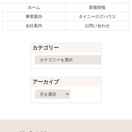
テ
ジ
ホーム
新着情報
ン
の
事業案内
タイニーログハウス
ツ
先
本
頭
会社案内
お問い合わせ
文
へ
の
戻
先
る
カテゴリー
頭
へ
カ
戻
テ
る
ゴ
リ
アーカイブ
ー
ア
ー
カ
イ
ブ