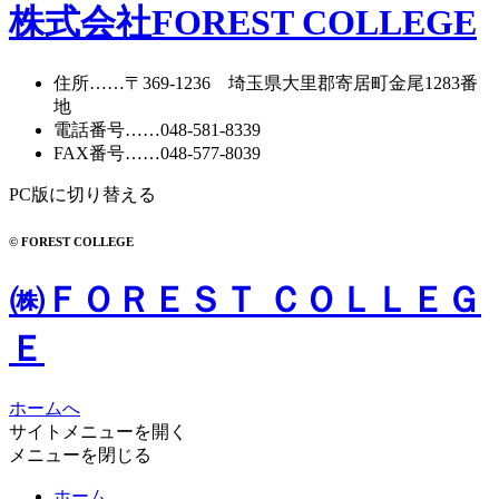
株式会社FOREST COLLEGE
住所
……〒369-1236 埼玉県大里郡寄居町
金尾1283番
地
電話番号
……
048-581-8339
FAX番号
……048-577-8039
PC版に切り替える
© FOREST COLLEGE
㈱ＦＯＲＥＳＴ ＣＯＬＬＥＧ
Ｅ
ホームへ
サイトメニューを開く
メニューを閉じる
ホーム