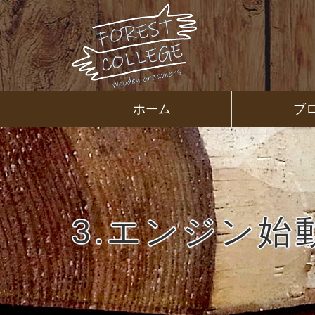
コ
ン
テ
ン
ツ
本
文
㈱ＦＯＲ
ホーム
ブ
へ
ス
ＥＳＴ Ｃ
キ
ッ
プ
ＯＬＬＥ
ＧＥ
3.エンジン