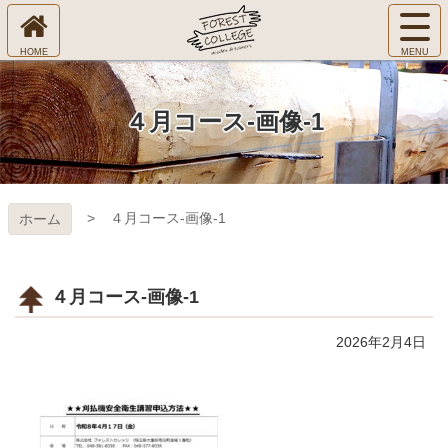
コ
サ
ン
イ
ホ
テ
ト
㈱Ｆ
ー
ン
メ
ム
ツ
ニ
へ
本
ＯＲ
４月コース-画像-1
ュ
文
ー
へ
ＥＳ
を
ス
開
キ
Ｔ Ｃ
く
４月コース-画像-1
ホーム
ッ
プ
ＯＬ
ＬＥ
４月コース-画像-1
ＧＥ
2026年2月4日