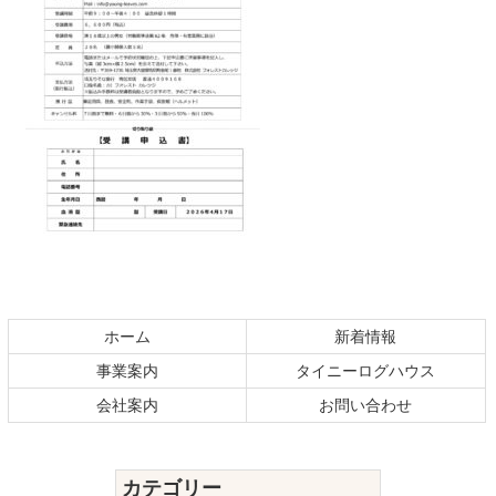
コ
ペ
ン
ー
テ
ジ
ホーム
新着情報
ン
の
事業案内
タイニーログハウス
ツ
先
本
頭
会社案内
お問い合わせ
文
へ
の
戻
先
る
カテゴリー
頭