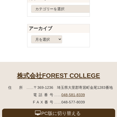
へ
カ
戻
テ
る
ゴ
リ
アーカイブ
ー
ア
ー
カ
イ
ブ
株式会社FOREST COLLEGE
住所
……〒369-1236 埼玉県大里郡寄居町
金尾1283番地
電話番号
……
048-581-8339
FAX番号
……048-577-8039
PC版に切り替える