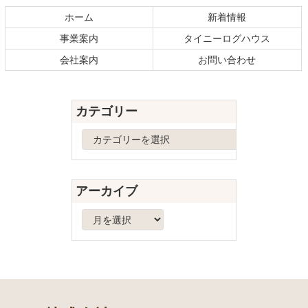
テ
ジ
ホーム
新着情報
ン
の
事業案内
タイニーログハウス
ツ
先
本
頭
会社案内
お問い合わせ
文
へ
の
戻
先
る
カテゴリー
頭
へ
カ
戻
テ
る
ゴ
リ
アーカイブ
ー
ア
ー
カ
イ
ブ