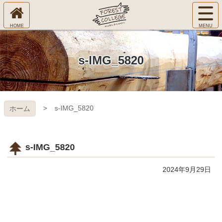
コ
サ
ン
イ
ホ
テ
ト
㈱Ｆ
ー
ン
メ
ム
ツ
ニ
へ
本
ＯＲ
s-IMG_5820
ュ
文
ー
へ
ＥＳ
を
ス
開
キ
Ｔ Ｃ
く
s-IMG_5820
ホーム
ッ
プ
ＯＬ
ＬＥ
s-IMG_5820
ＧＥ
2024年9月29日
コ
ペ
ン
ー