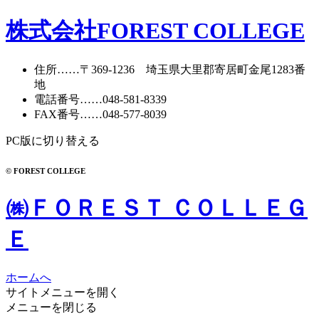
株式会社FOREST COLLEGE
住所
……〒369-1236 埼玉県大里郡寄居町
金尾1283番
地
電話番号
……
048-581-8339
FAX番号
……048-577-8039
PC版に切り替える
© FOREST COLLEGE
㈱ＦＯＲＥＳＴ ＣＯＬＬＥＧ
Ｅ
ホームへ
サイトメニューを開く
メニューを閉じる