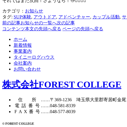
それではまた次回！さようなら！👋🏄‍♀️🏄‍♂️
カテゴリ：
お知らせ
タグ:
SUP体験
,
アウトドア
,
アドベンチャー
,
カップル活動
,
サ
前の記事
お知らせの一覧へ
次の記事
コンテンツ本文の先頭へ戻る
ページの先頭へ戻る
ホーム
新着情報
事業案内
タイニーログハウス
会社案内
お問い合わせ
株式会社FOREST COLLEGE
住所
……〒369-1236 埼玉県大里郡寄居町
金尾
電話番号
……
048-581-8339
FAX番号
……048-577-8039
© FOREST COLLEGE