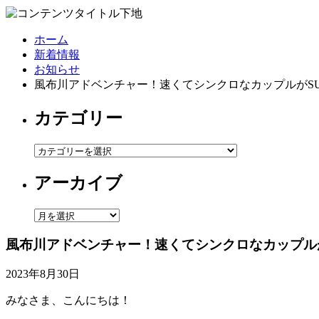
ホーム
新着情報
お知らせ
風布川アドベンチャー！速くてシンクロなカップルがSU
カテゴリー
カ
テ
アーカイブ
ゴ
リ
ー
ア
ー
風布川アドベンチャー！速くてシンクロなカップルが
カ
イ
2023年8月30日
ブ
みなさま、こんにちは！