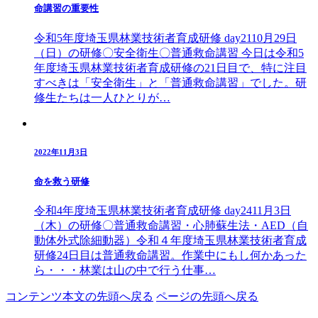
命講習の重要性
令和5年度埼玉県林業技術者育成研修 day2110月29日
（日）の研修〇安全衛生〇普通救命講習 今日は令和5
年度埼玉県林業技術者育成研修の21日目で、特に注目
すべきは「安全衛生」と「普通救命講習」でした。研
修生たちは一人ひとりが…
2022年11月3日
命を救う研修
令和4年度埼玉県林業技術者育成研修 day2411月3日
（木）の研修〇普通救命講習・心肺蘇生法・AED（自
動体外式除細動器）令和４年度埼玉県林業技術者育成
研修24日目は普通救命講習。作業中にもし何かあった
ら・・・林業は山の中で行う仕事…
コンテンツ本文の先頭へ戻る
ページの先頭へ戻る