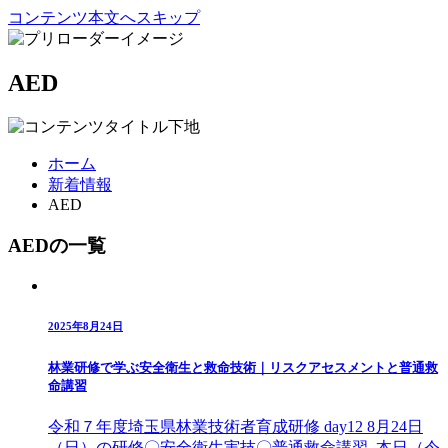
コンテンツ本文へスキップ
AED
ホーム
新着情報
AED
AEDの一覧
2025年8月24日
林業研修で学ぶ安全衛生と救命技術｜リスクアセスメントと普通救
命講習
令和７年度埼玉県林業技術者育成研修 day12 8月24日
（日）の研修〇安全衛生実技〇普通救命講習 本日（令