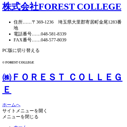
株式会社FOREST COLLEGE
住所
……〒369-1236 埼玉県大里郡寄居町
金尾1283番
地
電話番号
……
048-581-8339
FAX番号
……048-577-8039
PC版に切り替える
© FOREST COLLEGE
㈱ＦＯＲＥＳＴ ＣＯＬＬＥＧ
Ｅ
ホームへ
サイトメニューを開く
メニューを閉じる