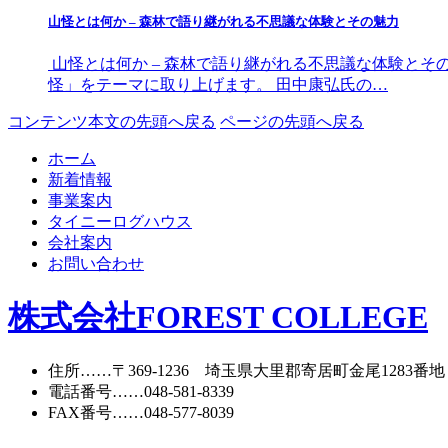
山怪とは何か – 森林で語り継がれる不思議な体験とその魅力
山怪とは何か – 森林で語り継がれる不思議な体験とそ
怪」をテーマに取り上げます。 田中康弘氏の…
コンテンツ本文の先頭へ戻る
ページの先頭へ戻る
ホーム
新着情報
事業案内
タイニーログハウス
会社案内
お問い合わせ
株式会社FOREST COLLEGE
住所
……〒369-1236 埼玉県大里郡寄居町
金尾1283番地
電話番号
……
048-581-8339
FAX番号
……048-577-8039