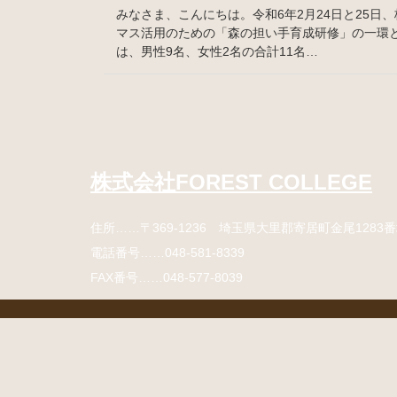
みなさま、こんにちは。令和6年2月24日と25日、
マス活用のための「森の担い手育成研修」の一環
は、男性9名、女性2名の合計11名…
コ
ペ
ン
ー
テ
ジ
ン
の
株式会社FOREST COLLEGE
ツ
先
本
頭
住所
……〒369-1236 埼玉県大里郡寄居町
金尾1283
文
へ
の
戻
電話番号
……
048-581-8339
先
る
FAX番号
……048-577-8039
頭
へ
戻
コ
ペ
る
ン
ー
テ
ジ
ン
の