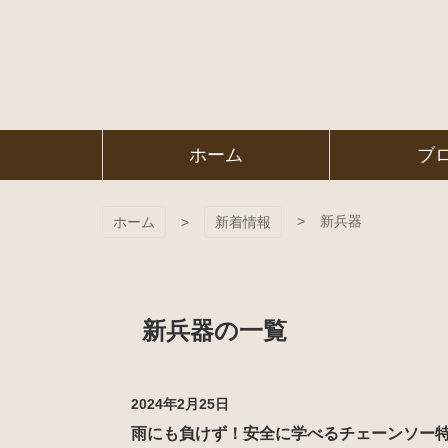
コ
ン
テ
ン
ツ
本
文
㈱ＦＯＲ
ホーム
ブ
へ
ス
ＥＳＴ Ｃ
キ
ッ
新兵器
ホーム
新着情報
プ
ＯＬＬＥ
ＧＥ
新兵器の一覧
2024年2月25日
雨にも負けず！安全に学べるチェーンソー