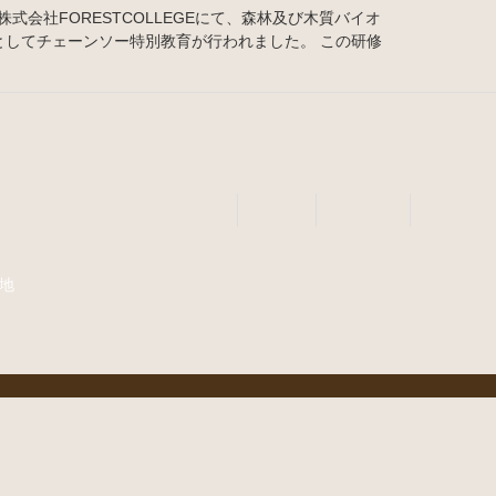
株式会社FORESTCOLLEGEにて、森林及び木質バイオ
としてチェーンソー特別教育が行われました。 この研修
ホーム
新着情報
事業案内
番地