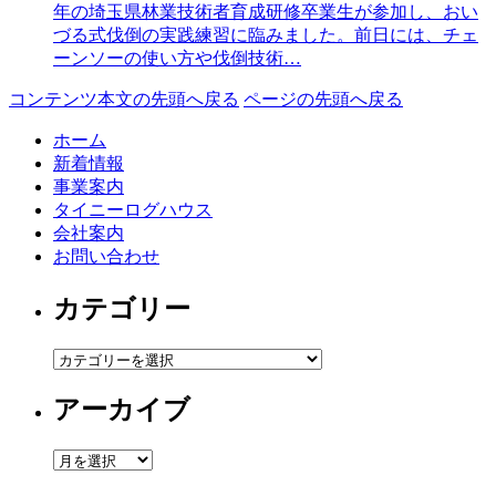
年の埼玉県林業技術者育成研修卒業生が参加し、おい
づる式伐倒の実践練習に臨みました。前日には、チェ
ーンソーの使い方や伐倒技術…
コンテンツ本文の先頭へ戻る
ページの先頭へ戻る
ホーム
新着情報
事業案内
タイニーログハウス
会社案内
お問い合わせ
カテゴリー
カ
テ
アーカイブ
ゴ
リ
ー
ア
ー