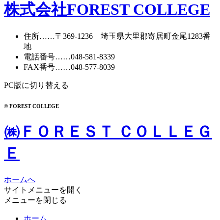
カ
株式会社FOREST COLLEGE
イ
ブ
住所
……〒369-1236 埼玉県大里郡寄居町
金尾1283番
地
電話番号
……
048-581-8339
FAX番号
……048-577-8039
PC版に切り替える
© FOREST COLLEGE
㈱ＦＯＲＥＳＴ ＣＯＬＬＥＧ
Ｅ
ホームへ
サイトメニューを開く
メニューを閉じる
ホーム