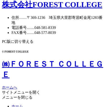
カ
株式会社FOREST COLLEGE
イ
ブ
住所
……〒369-1236 埼玉県大里郡寄居町
金尾1283番
地
電話番号
……
048-581-8339
FAX番号
……048-577-8039
PC版に切り替える
© FOREST COLLEGE
㈱ＦＯＲＥＳＴ ＣＯＬＬＥＧ
Ｅ
ホームへ
サイトメニューを開く
メニューを閉じる
ホーム