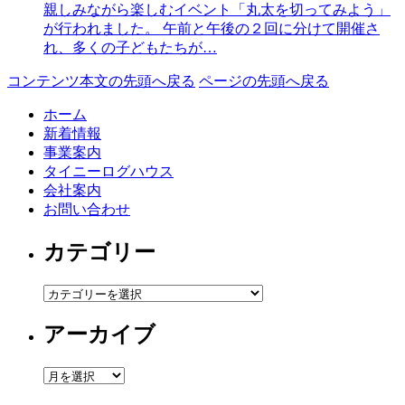
親しみながら楽しむイベント「丸太を切ってみよう」
が行われました。 午前と午後の２回に分けて開催さ
れ、多くの子どもたちが…
コンテンツ本文の先頭へ戻る
ページの先頭へ戻る
ホーム
新着情報
事業案内
タイニーログハウス
会社案内
お問い合わせ
カテゴリー
カ
テ
アーカイブ
ゴ
リ
ー
ア
ー