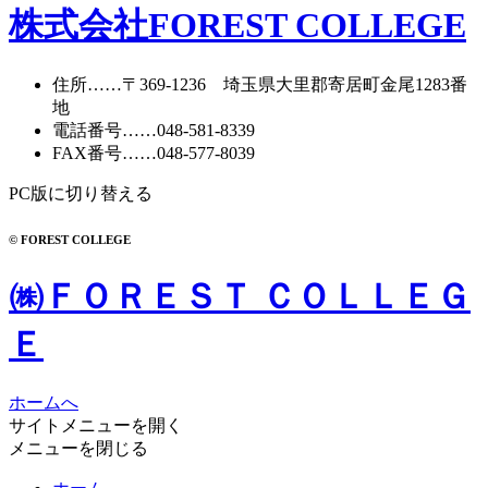
株式会社FOREST COLLEGE
住所
……〒369-1236 埼玉県大里郡寄居町
金尾1283番
地
電話番号
……
048-581-8339
FAX番号
……048-577-8039
PC版に切り替える
© FOREST COLLEGE
㈱ＦＯＲＥＳＴ ＣＯＬＬＥＧ
Ｅ
ホームへ
サイトメニューを開く
メニューを閉じる