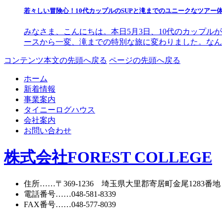
若々しい冒険心！10代カップルのSUPと滝までのユニークなツアー
みなさま、こんにちは。本日5月3日、10代のカップル
ースから一変、滝までの特別な旅に変わりました。なん
コンテンツ本文の先頭へ戻る
ページの先頭へ戻る
ホーム
新着情報
事業案内
タイニーログハウス
会社案内
お問い合わせ
株式会社FOREST COLLEGE
住所
……〒369-1236 埼玉県大里郡寄居町
金尾1283番地
電話番号
……
048-581-8339
FAX番号
……048-577-8039