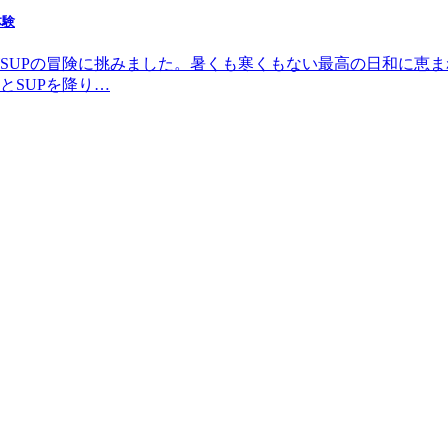
体験
がSUPの冒険に挑みました。暑くも寒くもない最高の日和に恵
とSUPを降り…