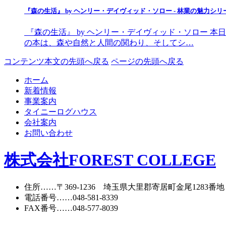
『森の生活』 by ヘンリー・デイヴィッド・ソロー - 林業の魅力シリ
『森の生活』 by ヘンリー・デイヴィッド・ソロー 
の本は、森や自然と人間の関わり、そしてシ…
コンテンツ本文の先頭へ戻る
ページの先頭へ戻る
ホーム
新着情報
事業案内
タイニーログハウス
会社案内
お問い合わせ
株式会社FOREST COLLEGE
住所
……〒369-1236 埼玉県大里郡寄居町
金尾1283番地
電話番号
……
048-581-8339
FAX番号
……048-577-8039