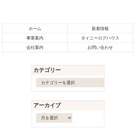
コ
ペ
ン
ー
テ
ジ
ホーム
新着情報
ン
の
事業案内
タイニーログハウス
ツ
先
本
頭
会社案内
お問い合わせ
文
へ
の
戻
先
る
カテゴリー
頭
へ
カ
戻
テ
る
ゴ
リ
アーカイブ
ー
ア
ー
カ
イ