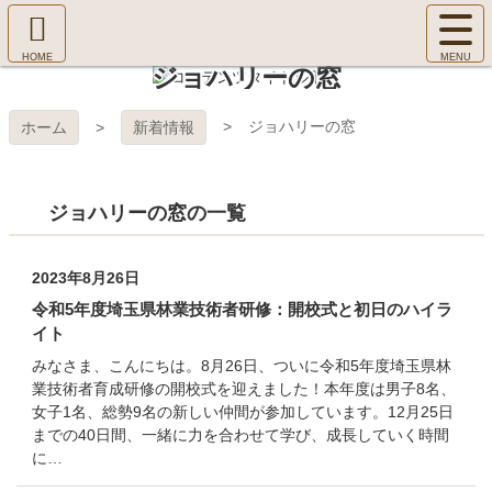
コ
サ
ン
イ
ホ
テ
ト
ジョハリーの窓
㈱Ｆ
ー
ン
メ
ム
ツ
ニ
へ
本
ＯＲ
ジョハリーの窓
ホーム
新着情報
ュ
文
ー
へ
ＥＳ
を
ス
開
ジョハリーの窓の一覧
キ
Ｔ Ｃ
く
ッ
プ
ＯＬ
2023年8月26日
令和5年度埼玉県林業技術者研修：開校式と初日のハイラ
ＬＥ
イト
みなさま、こんにちは。8月26日、ついに令和5年度埼玉県林
ＧＥ
業技術者育成研修の開校式を迎えました！本年度は男子8名、
女子1名、総勢9名の新しい仲間が参加しています。12月25日
までの40日間、一緒に力を合わせて学び、成長していく時間
に…