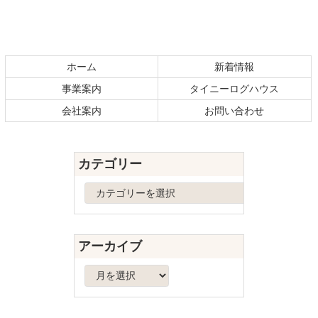
コ
ペ
ン
ー
テ
ジ
ホーム
新着情報
ン
の
事業案内
タイニーログハウス
ツ
先
本
頭
会社案内
お問い合わせ
文
へ
の
戻
先
る
カテゴリー
頭
へ
カ
戻
テ
る
ゴ
リ
アーカイブ
ー
ア
ー
カ
イ