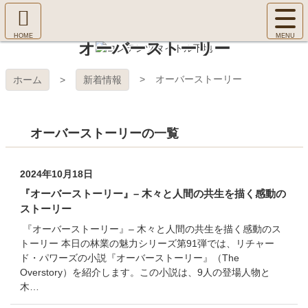
コ
サ
ン
イ
ホ
テ
ト
オーバーストーリー
㈱Ｆ
ー
ン
メ
ム
ツ
ニ
へ
本
ＯＲ
オーバーストーリー
ホーム
新着情報
ュ
文
ー
へ
ＥＳ
を
ス
開
オーバーストーリーの一覧
キ
Ｔ Ｃ
く
ッ
プ
ＯＬ
2024年10月18日
『オーバーストーリー』– 木々と人間の共生を描く感動の
ＬＥ
ストーリー
『オーバーストーリー』– 木々と人間の共生を描く感動のス
ＧＥ
トーリー 本日の林業の魅力シリーズ第91弾では、リチャー
ド・パワーズの小説『オーバーストーリー』（The
Overstory）を紹介します。この小説は、9人の登場人物と
木…