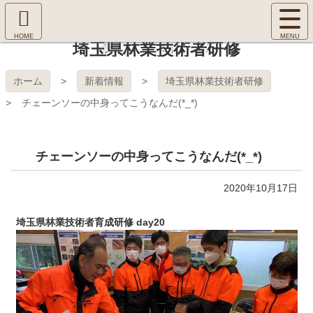
コ
サ
ン
イ
ホ
テ
ト
埼玉県林業技術者研修
㈱Ｆ
ー
ン
メ
ム
ツ
ニ
へ
本
ＯＲ
ホーム
新着情報
埼玉県林業技術者研修
ュ
文
ー
チェーンソーの中身ってこうなんだ(*_*)
へ
ＥＳ
を
ス
開
キ
Ｔ Ｃ
く
ッ
チェーンソーの中身ってこうなんだ(*_*)
プ
ＯＬ
2020年10月17日
ＬＥ
埼玉県林業技術者育成研修 day20
ＧＥ