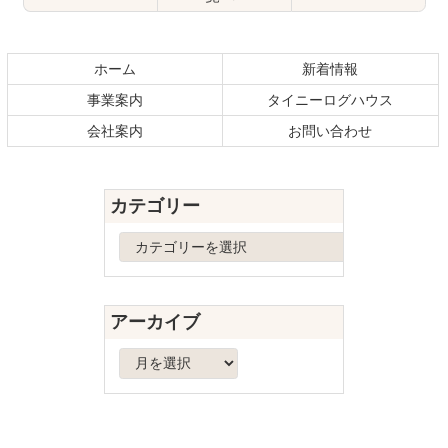
コ
ペ
ン
ー
テ
ジ
ホーム
新着情報
ン
の
事業案内
タイニーログハウス
ツ
先
本
頭
会社案内
お問い合わせ
文
へ
の
戻
先
る
カテゴリー
頭
へ
カ
戻
テ
る
ゴ
リ
アーカイブ
ー
ア
ー
カ
イ
ブ