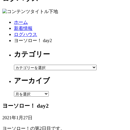
ホーム
新着情報
ログハウス
ヨーソロー！ day2
カテゴリー
カ
テ
アーカイブ
ゴ
リ
ー
ア
ー
ヨーソロー！ day2
カ
イ
2021年1月27日
ブ
ヨーソロー！の第2日目です。