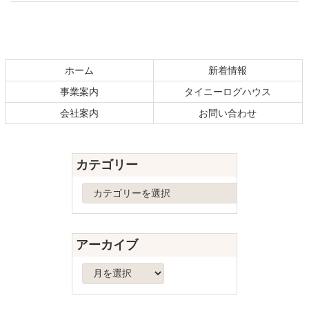
コ
ペ
ン
ー
テ
ジ
ホーム
新着情報
ン
の
事業案内
タイニーログハウス
ツ
先
本
頭
会社案内
お問い合わせ
文
へ
の
戻
先
る
カテゴリー
頭
へ
カ
戻
テ
る
ゴ
リ
アーカイブ
ー
ア
ー
カ