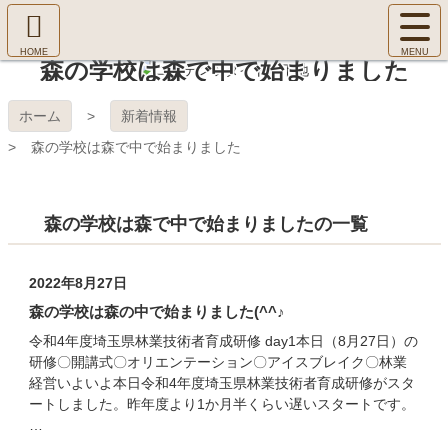
コ
サ
ン
イ
ホ
テ
ト
森の学校は森で中で始まりました
㈱Ｆ
ー
ン
メ
ム
ツ
ニ
へ
本
ＯＲ
ホーム
新着情報
ュ
文
ー
森の学校は森で中で始まりました
へ
ＥＳ
を
ス
開
キ
Ｔ Ｃ
く
ッ
森の学校は森で中で始まりましたの一覧
プ
ＯＬ
2022年8月27日
ＬＥ
森の学校は森の中で始まりました(^^♪
ＧＥ
令和4年度埼玉県林業技術者育成研修 day1本日（8月27日）の
研修〇開講式〇オリエンテーション〇アイスブレイク〇林業
経営いよいよ本日令和4年度埼玉県林業技術者育成研修がスタ
ートしました。昨年度より1か月半くらい遅いスタートです。
…